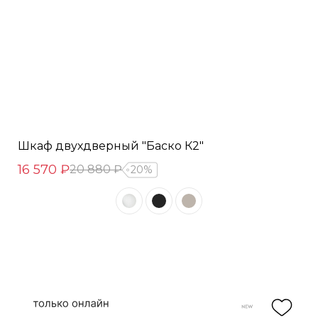
Шкаф двухдверный "Баско К2"
16 570 ₽
20 880 ₽
20%