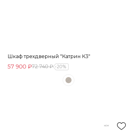
Шкаф трехдверный "Катрин К3"
57 900 ₽
72 740 ₽
20%