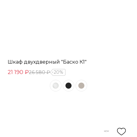
Шкаф двухдверный "Баско К1"
21 190 ₽
26 580 ₽
20%