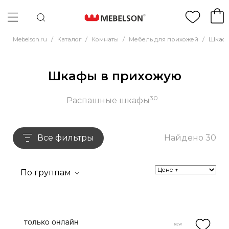
Mebelson.ru
/
Каталог
/
Комнаты
/
Мебель для прихожей
/
Шкафы
Шкафы в прихожую
30
Распашные шкафы
Все фильтры
Найдено 30
По группам