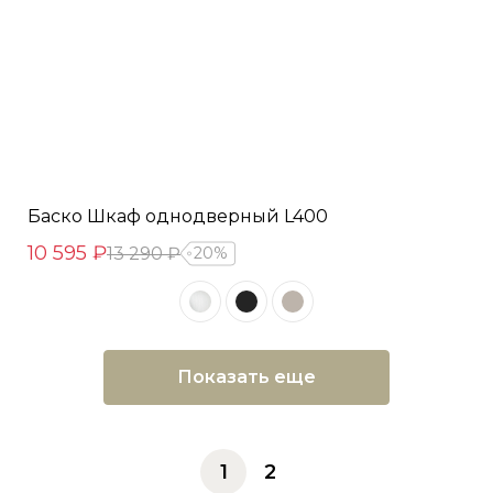
Баско Шкаф однодверный L400
10 595 ₽
13 290 ₽
20%
Показать еще
1
2