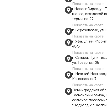
Показать на карте
г.Новосибирск, ул.
шоссе, складской 
терминал 27
Показать на карте
г. Березовский, ул. 
Показать на карте
г. Уфа, ул. им. Фрон
48/5
Показать на карте
г. Самара, Пункт выд
ул. Товарная, 25
Показать на карте
г. Нижний Новгород,
Коновалова, 7
Показать на карте
Ленинградская обла
Тосненский район, 
сельское поселение
"Подъезд к г. Колпин