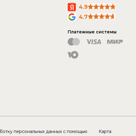
Балашихинский район, д.
4.9
Пуршево, Новомилетское шоссе,
владение 3Б, Склад №21, Пункт
4.7
самовывоза г. Москва
Подробнее
Платежные системы
г. Ижевск, р-он Пирогово, ул.
Высотная, 22, Пункт самовывоза г.
Ижевск
Подробнее
аботку персональных данных с помощью
Карта