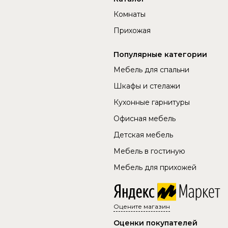
г. Самара, Пункт выдачи: г.
Комнаты
Самара, ул. Товарная, 25, Пункт
Прихожая
самовывоза г. Самара
Подробнее
Популярные категории
Мебель для спальни
г. Нижний Новгород, ул.
Коновалова, 7, Пункт самовывоза
Шкафы и стелажи
г. Нижний Новгород
Кухонные гарнитуры
Подробнее
Офисная мебель
Ленинградская область,
Детская мебель
Тосненский район,
Мебель в гостиную
Тельмановское сельское
Мебель для прихожей
поселение, автодорога "Подъезд
к г. Колпино", д.5, корп. 8, Пункт
самовывоза г. Санкт-Петербург
Подробнее
Оцените магазин
Оценки покупателей