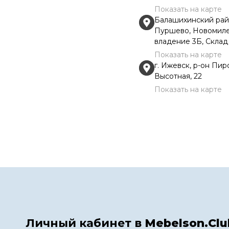
Показать на карте
Балашихинский райо
Пуршево, Новомиле
владение 3Б, Скла
Показать на карте
г. Ижевск, р-он Пиро
Высотная, 22
Показать на карте
Личный кабинет в
Mebelson.Clu