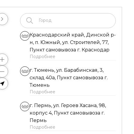
Кр
г.
г.
г.
г.
г.
г.
г.
г.
Ле
Ба
г.
Краснодарский край, Динской р-
Юж
40
4,
са
шо
Пу
Пу
То
7,
ра
Но
Вы
н, п. Южный, ул. Строителей, 77,
са
те
Са
Но
по
Ск
И
Пункт самовывоза г. Краснодар
Н
Ко
Мо
Подробнее
са
Пн
Пн
Пн
Пн
Пн
г. Тюмень, ул. Барабинская, 3,
в
в
в
в
в
Пн
Пн
Пн
Пн
склад 40а, Пункт самовывоза г.
в
в
в
13
Пн
Пн
Тюмень
в
в
Пн
Подробнее
в
г. Пермь, ул. Героев Хасана, 98,
корпус 4, Пункт самовывоза г.
Пермь
Подробнее