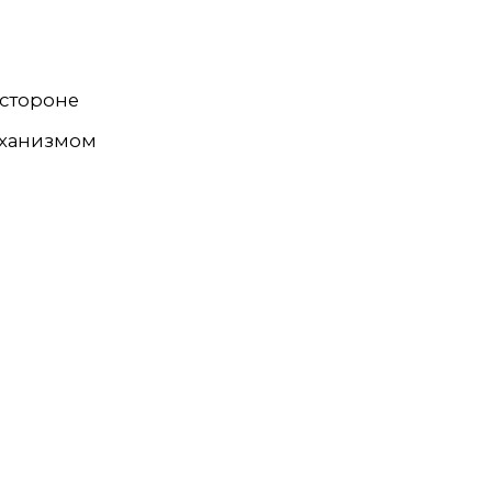
 стороне
еханизмом