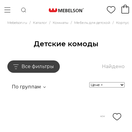
Mebelson.ru
/
Каталог
/
Комнаты
/
Мебель для детской
/
Корпусн
Детские комоды
Все фильтры
Найдено
По группам