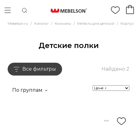
Mebelson.ru
/
Каталог
/
Комнаты
/
Мебель для детской
/
Корпусн
Детские полки
Все фильтры
Найдено 2
По группам