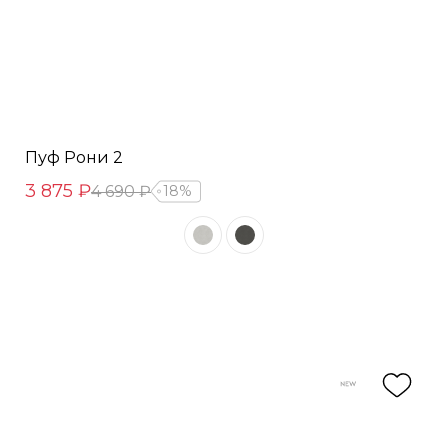
Пуф Рони 2
3 875 ₽
4 690 ₽
18%