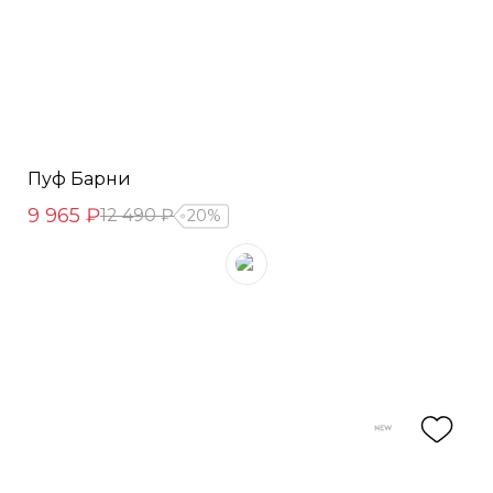
Пуф Барни
9 965 ₽
12 490 ₽
20%