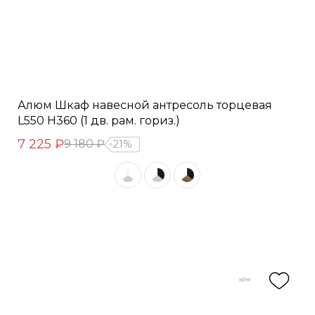
Алюм Шкаф навесной антресоль торцевая
L550 H360 (1 дв. рам. гориз.)
7 225 ₽
9 180 ₽
21%