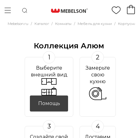
Mebelson.ru
/
Каталог
/
Комнаты
/
Мебель для кухни
/
Корпусная
Коллекция Алюм
1
2
Выберите
Замерьте
внешний вид
свою
кухню
Помощь
3
4
Создайте свой
Доставим