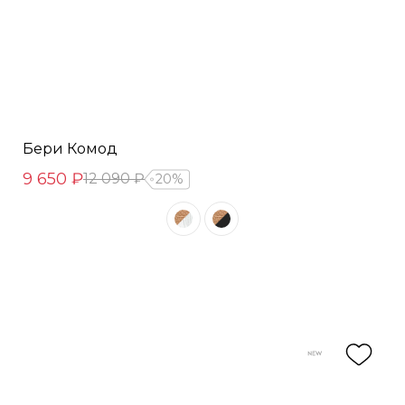
Бери Комод
9 650 ₽
12 090 ₽
20%