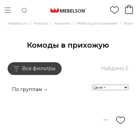
Mebelson.ru
/
Каталог
/
Комнаты
/
Мебель для прихожей
/
Корпу
Комоды в прихожую
Все фильтры
Найдено 5
По группам