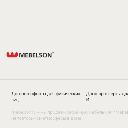
Договор оферты для физических
Договор оферты для
лиц
ИП
mebelson.ru – мы продаем серийную мебель ФМ "Mebel
неповторимой атмосферы в доме.