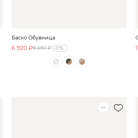
Баско Обувница
6 920 ₽
8 690 ₽
21%