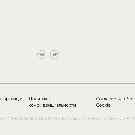
 юр. лиц и
Политика
Согласие на обр
конфиденциальности
Cookie
son". Мебель производства фабрики «Mebelson» уже 20 лет 