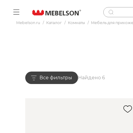
Mebelson.ru
/
Каталог
/
Комнаты
/
Мебель для прихож
Все фильтры
Найдено 6