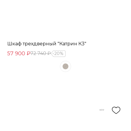
Шкаф трехдверный "Катрин К3"
57 900 ₽
72 740 ₽
20%