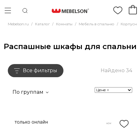
Mebelson.ru
/
Каталог
/
Комнаты
/
Мебель в спальню
/
Корпусна
Распашные шкафы для спальни
Все фильтры
Найдено 34
По группам