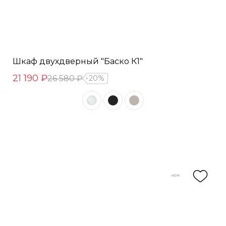
Шкаф двухдверный "Баско К1"
21 190 ₽
26 580 ₽
20%