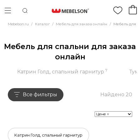
Mebelson.ru
/
Каталог
/
Мебель для заказа онлайн
/
Мебель для с
Мебель для спальни для заказа
онлайн
7
Катрин Голд, спальный гарнитур
Тум
Все фильтры
Найдено 20
Катрин Голд, спальный гарнитур