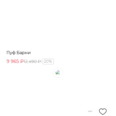
Пуф Барни
9 965 ₽
12 490 ₽
20%