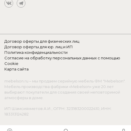
Договор оферты для физических лиц
Договор оферты для юр. лиц и ИП
Политика конфиденциальности
Согласие на обработку персональных данных с помощью
Cookie
Карта сайта
mebelson.ru – мы продаем серийную мебель ФМ "Mebelson".
Мебель производства фабрики «Mebelson» уже 20 лет
выбирают покупатели для создания своей неповторимой
атмосферы в доме.
ИП Шамсияхметов А.И., ОГРН: 323183200022410, ИНН:
183313124282