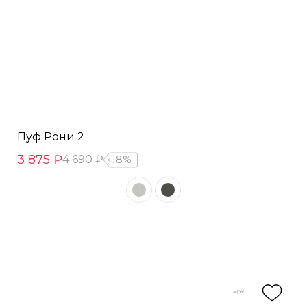
Пуф Рони 2
3 875 ₽
4 690 ₽
18%