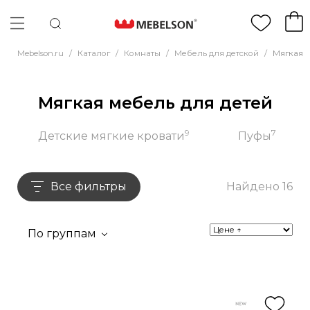
Mebelson.ru
/
Каталог
/
Комнаты
/
Мебель для детской
/
Мягкая м
Мягкая мебель для детей
9
7
Детские мягкие кровати
Пуфы
Все фильтры
Найдено 16
По группам