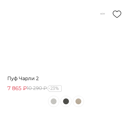
Пуф Чарли 2
7 865 ₽
10 290 ₽
23%