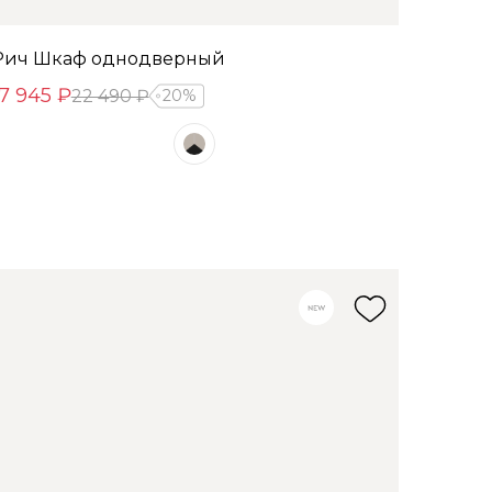
Рич Шкаф однодверный
17 945 ₽
22 490 ₽
20%