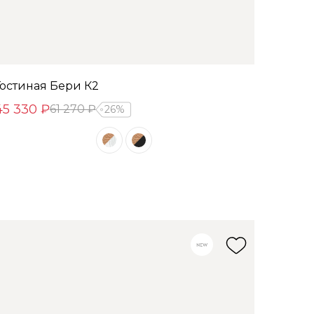
Гостиная Бери К2
45 330 ₽
61 270 ₽
26%