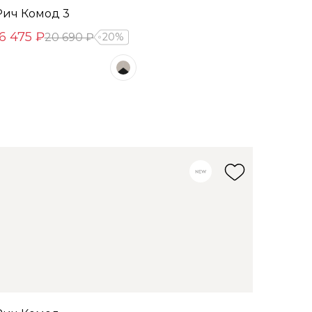
Рич Комод 3
16 475 ₽
20 690 ₽
20%