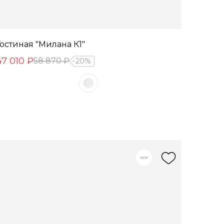
Гостиная "Милана К1"
47 010 ₽
58 870 ₽
20%