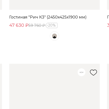
Гостиная "Рич К3" (2450х425х1900 мм)
47 630 ₽
59 760 ₽
20%