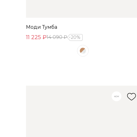
Моди Тумба
11 225 ₽
14 090 ₽
20%