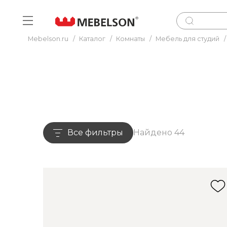
Mebelson.ru
/
Каталог
/
Комнаты
/
Мебель для студий
/
Все фильтры
Найдено 44