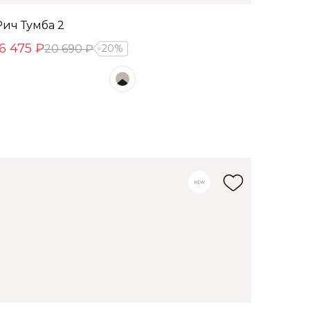
Рич Тумба 2
16 475 ₽
20 690 ₽
20%