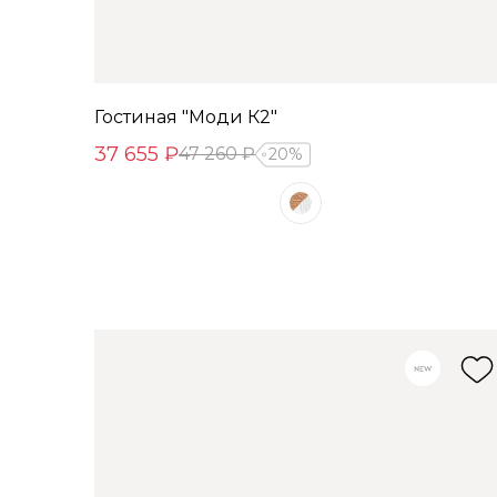
Гостиная "Моди К2"
37 655 ₽
47 260 ₽
20%