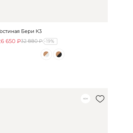
Гостиная Бери К3
26 650 ₽
32 880 ₽
19%