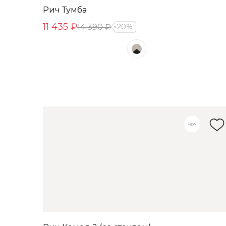
Рич Тумба
11 435 ₽
14 390 ₽
20%