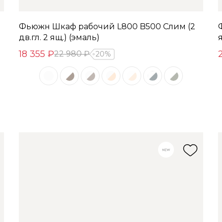
Фьюжн Шкаф рабочий L800 B500 Слим (2
дв.гл. 2 ящ.) (эмаль)
я
18 355 ₽
22 980 ₽
20%