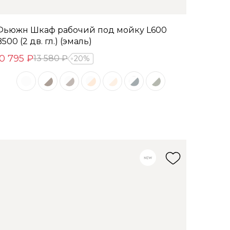
Фьюжн Шкаф рабочий под мойку L600
500 (2 дв. гл.) (эмаль)
10 795 ₽
13 580 ₽
20%