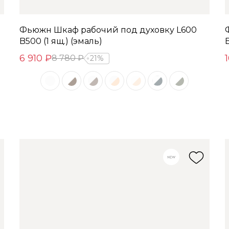
)
Фьюжн Шкаф рабочий под духовку L600
B500 (1 ящ.) (эмаль)
B
6 910 ₽
8 780 ₽
21%