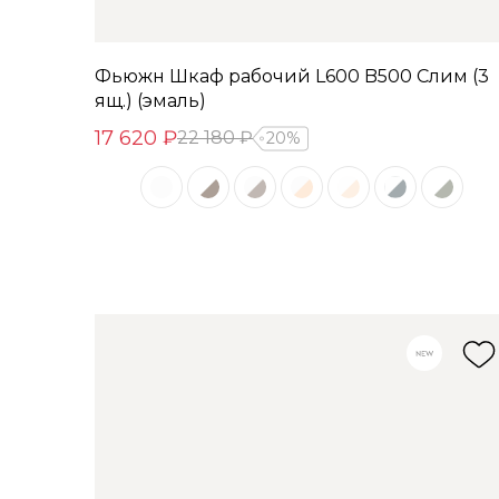
Фьюжн Шкаф рабочий L600 B500 Слим (3
ящ.) (эмаль)
17 620 ₽
22 180 ₽
20%