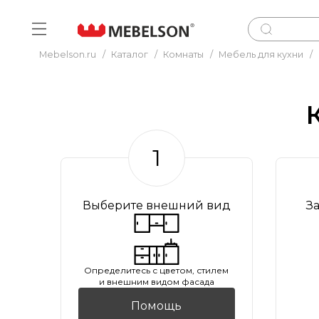
Mebelson.ru
/
Каталог
/
Комнаты
/
Мебель для кухни
/
1
Выберите внешний вид
З
Oпределитесь с цветом, стилем
и внешним видом фасада
Помощь