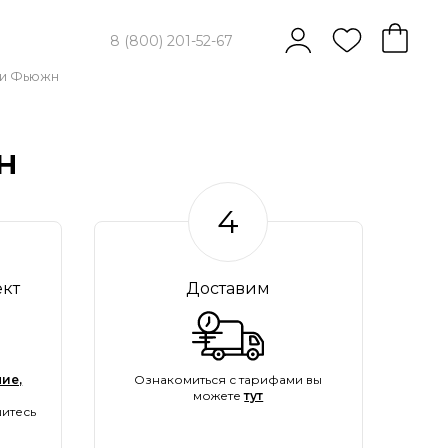
8 (800) 201-52-67
ли Фьюжн
н
4
ект
Доставим
ие,
Ознакомиться с тарифами вы
можете
тут
итесь