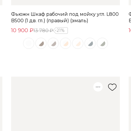
Фьюжн Шкаф рабочий под мойку угл. L800
B500 (1 дв. гл.) (правый) (эмаль)
B
10 900 ₽
13 780 ₽
21%