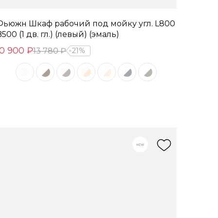
Фьюжн Шкаф рабочий под мойку угл. L800
500 (1 дв. гл.) (левый) (эмаль)
10 900 ₽
13 780 ₽
21%