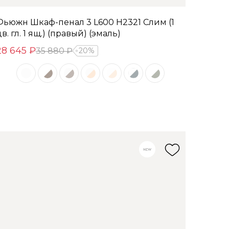
Фьюжн Шкаф-пенал 3 L600 H2321 Слим (1
в. гл. 1 ящ.) (правый) (эмаль)
28 645 ₽
35 880 ₽
20%