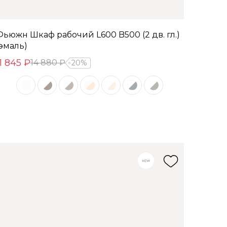
Фьюжн Шкаф рабочий L600 B500 (2 дв. гл.)
(эмаль)
11 845 ₽
14 880 ₽
20%