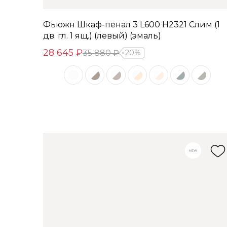
Фьюжн Шкаф-пенал 3 L600 H2321 Слим (1
дв. гл. 1 ящ.) (левый) (эмаль)
28 645 ₽
35 880 ₽
20%