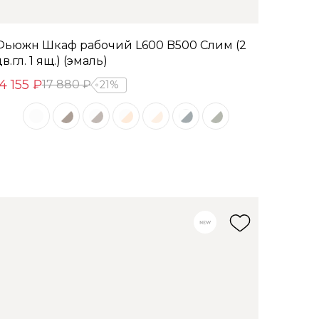
Фьюжн Шкаф рабочий L600 B500 Слим (2
в.гл. 1 ящ.) (эмаль)
14 155 ₽
17 880 ₽
21%