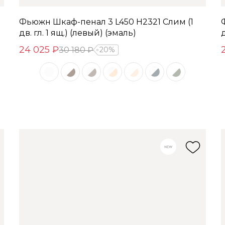
Фьюжн Шкаф-пенал 3 L450 H2321 Слим (1
дв. гл. 1 ящ.) (левый) (эмаль)
д
24 025 ₽
30 180 ₽
20%