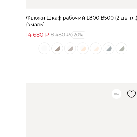
Фьюжн Шкаф рабочий L800 B500 (2 дв. гл.
(эмаль)
14 680 ₽
18 480 ₽
20%