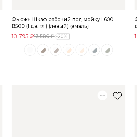
Фьюжн Шкаф рабочий под мойку L600
B500 (1 дв. гл.) (левый) (эмаль)
д
10 795 ₽
13 580 ₽
20%