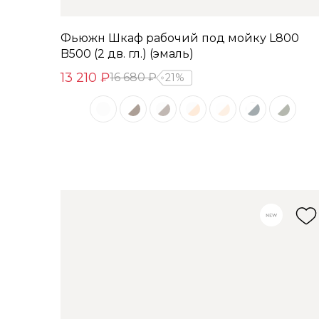
Фьюжн Шкаф рабочий под мойку L800
B500 (2 дв. гл.) (эмаль)
13 210 ₽
16 680 ₽
21%