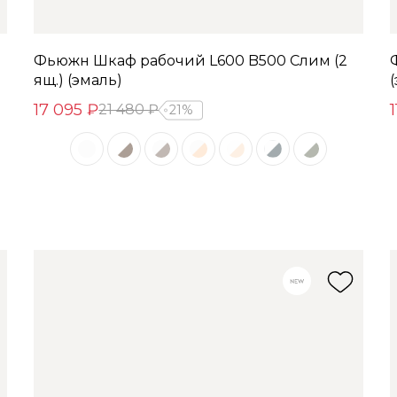
Фьюжн Шкаф рабочий L600 B500 Слим (2
ящ.) (эмаль)
17 095 ₽
21 480 ₽
21%