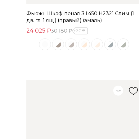
Фьюжн Шкаф-пенал 3 L450 H2321 Слим (1
дв. гл. 1 ящ.) (правый) (эмаль)
24 025 ₽
30 180 ₽
20%