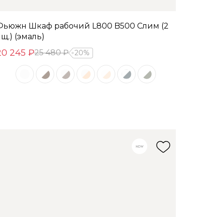
Фьюжн Шкаф рабочий L800 B500 Слим (2
щ.) (эмаль)
20 245 ₽
25 480 ₽
20%