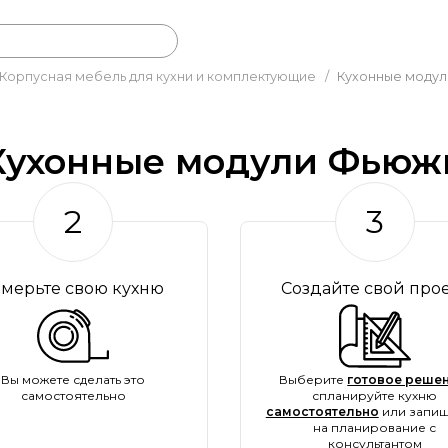
Корпусная мебель для кухни и комплектующие
/
Кухонные моду
Кухонные модули Фьюж
2
3
амерьте свою кухню
Создайте свой про
Вы можете сделать это
Выберите
готовое решен
самостоятельно
спланируйте кухню
самостоятельно
или запиш
на планирование с
консультантом