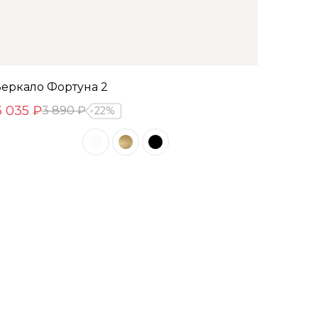
Зеркало Фортуна 2
3 035 ₽
3 890 ₽
22%