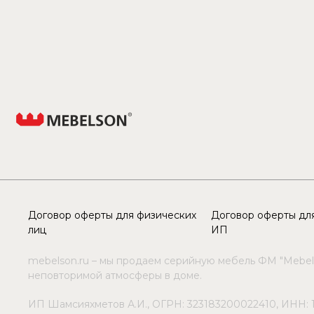
Договор оферты для физических
Договор оферты для
лиц
ИП
mebelson.ru – мы продаем серийную мебель ФМ "Mebel
неповторимой атмосферы в доме.
ИП Шамсияхметов А.И., ОГРН: 323183200022410, ИНН: 