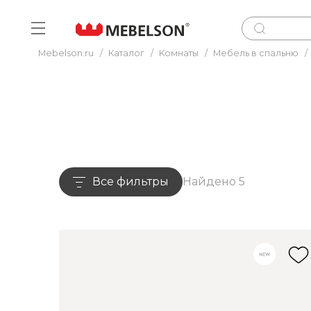
Mebelson.ru
/
Каталог
/
Комнаты
/
Мебель в спальню
/
Все фильтры
Найдено 5