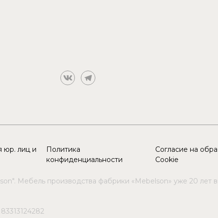
 юр. лиц и
Политика
Согласие на обр
конфиденциальности
Cookie
son". Мебель производства фабрики «Mebelson» уже 20 лет 
183313124282