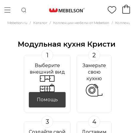
Mebelson.ru
/
Каталог
/
Коллекции мебели от Mebelson
/
Коллекци
Модульная кухня Кристи
1
2
Выберите
Замерьте
внешний вид
свою
кухню
Помощь
3
4
Создайте свой
Доставим