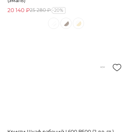
(эмаль)
20 140 ₽
25 280 ₽
20%
Кристи Шкаф рабочий L600 B500 (2 дв. гл.)