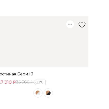
Гостиная Бери К1
27 910 ₽
36 380 ₽
23%