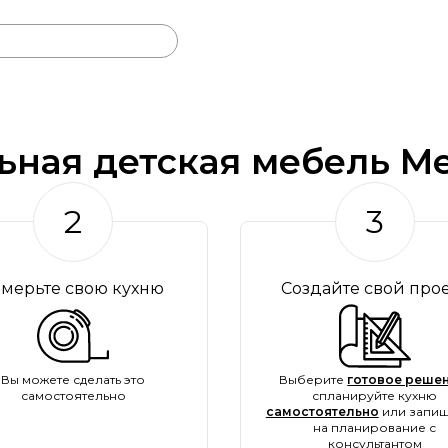
ьная детская мебель Me
2
3
амерьте свою кухню
Создайте свой про
Вы можете сделать это
Выберите
готовое решен
самостоятельно
спланируйте кухню
самостоятельно
или запиш
на планирование с
консультантом