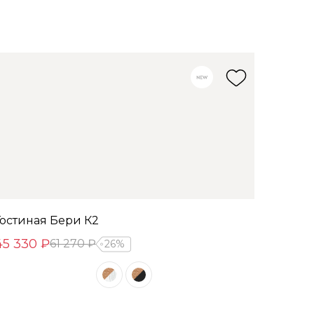
Гостиная Бери К2
45 330 ₽
61 270 ₽
26%