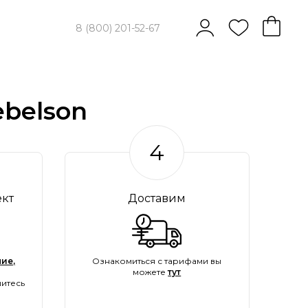
8 (800) 201-52-67
belson
4
ект
Доставим
ие,
Ознакомиться с тарифами вы
можете
тут
итесь