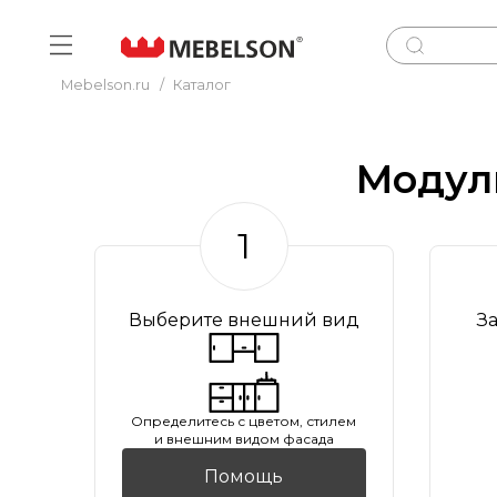
Mebelson.ru
/
Каталог
Модул
1
Выберите внешний вид
З
Oпределитесь с цветом, стилем
и внешним видом фасада
Помощь