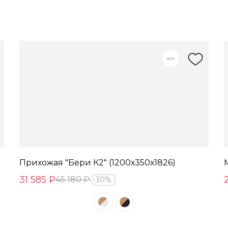
Прихожая "Бери К2" (1200х350х1826)
31 585 ₽
45 180 ₽
30%