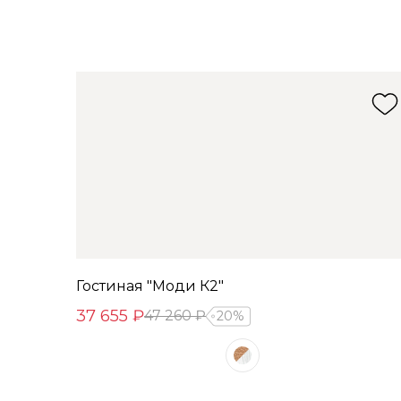
Гостиная "Моди К2"
37 655 ₽
47 260 ₽
20%