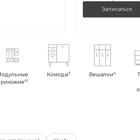
Записаться
5
4
Модульные
Комоды
Вешалки
41
прихожие
о