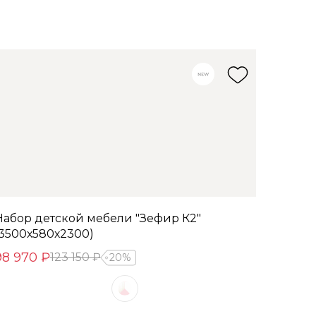
Набор детской мебели "Зефир К2"
(3500х580х2300)
98 970 ₽
123 150 ₽
20%